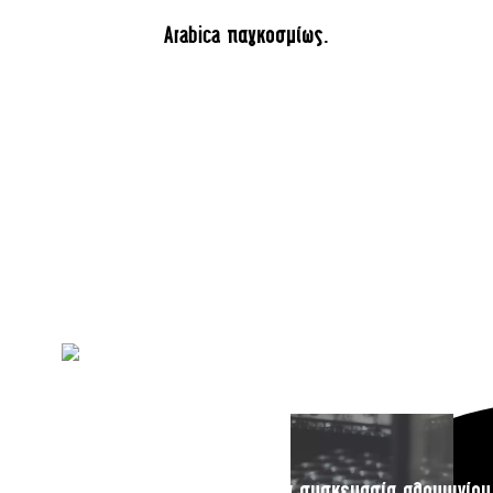
Arabica παγκοσμίως.
FRESH SINGLE ORIGIN COFFEE
LOT 51 COLD BREW COFFEE
B
R
Η νέα συσκευασία αλουμινίου