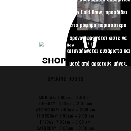
στον Cold Brew, προσδίδει
E
στο ρόφημα περισσότερο
W
χρόνο ζωής, έτσι ώστε να
καταναλώνεται ευχάριστα και
SHOP NOW
μετά από αρκετούς μήνες,
εντελώς αναλλοίωτο!
OPENING HOURS
MONDAY: 7:00am – 2:00 am
TUESDAY: 7:00am – 2:00 am
WEDNESDAY: 7:00am – 2:00 am
THURSDAY: 7:00am – 2:00 am
FRIDAY: 7:00am – 3:00 am
SATURDAY: 8:00am – 3:00 am